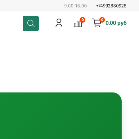
9.00-18.00
+74992880928
0
0
0.00 руб