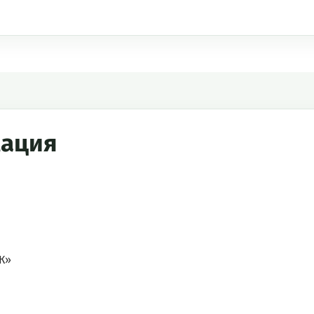
ация
К»