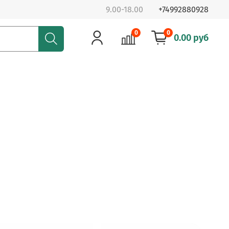
9.00-18.00
+74992880928
0
0
0.00 руб