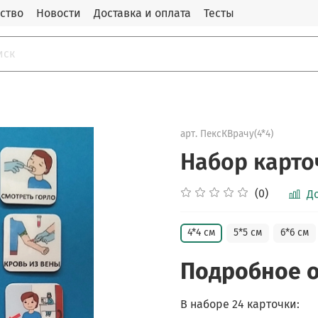
ство
Новости
Доставка и оплата
Тесты
арт.
ПексКВрачу(4*4)
Набор карто
(0)
Д
4*4 см
5*5 см
6*6 см
Подробное 
В наборе 24 карточки: