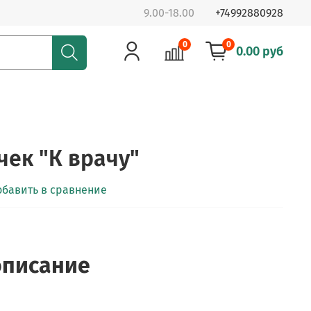
9.00-18.00
+74992880928
0
0
0.00 руб
чек "К врачу"
обавить в сравнение
описание