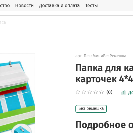
ство
Новости
Доставка и оплата
Тесты
арт.
ПексМиниБезРемешка
Папка для к
карточек 4*4
(0)
Д
Без ремешка
Подробное 