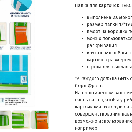
Папка для карточек ПЕКС
выполнена из монол
размер папки 17*19 
имеет на корешке п
можно пользоваться
раскрывания
внутри папки 8 лис
карточек размером 
строка для выклады
"У каждого должна быть 
Лори Фрост.
На практическом занятии
очень важно, чтобы у ре
карточками, которую он н
совершенствования навы
возможно использование 
например.