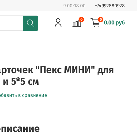
9.00-18.00
+74992880928
0
0
0.00 руб
арточек "Пекс МИНИ" для
 и 5*5 см
обавить в сравнение
описание